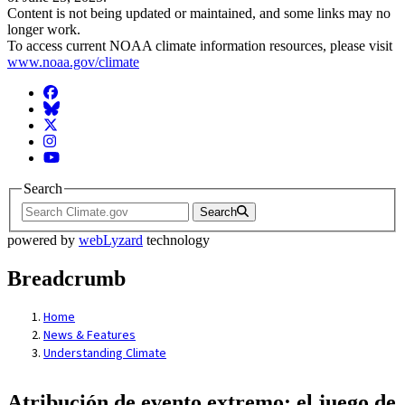
Content is not being updated or maintained, and some links may no
longer work.
To access current NOAA climate information resources, please visit
www.noaa.gov/climate
Facebook
BlueSky
Twitter
Instagram
YouTube
Search
Search
powered by
webLyzard
technology
Breadcrumb
Home
News & Features
Understanding Climate
Atribución de evento extremo: el juego de