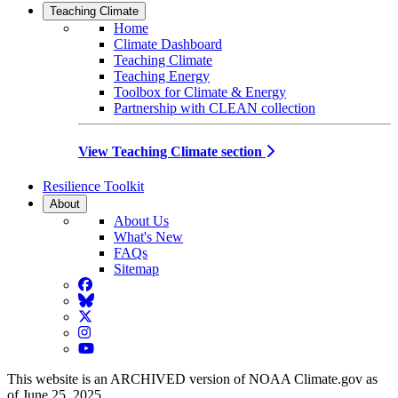
Teaching Climate
Home
Climate Dashboard
Teaching Climate
Teaching Energy
Toolbox for Climate & Energy
Partnership with CLEAN collection
View Teaching Climate section
Resilience Toolkit
About
About Us
What's New
FAQs
Sitemap
Facebook
BlueSky
Twitter
Instagram
YouTube
This website is an ARCHIVED version of NOAA Climate.gov as
of June 25, 2025.