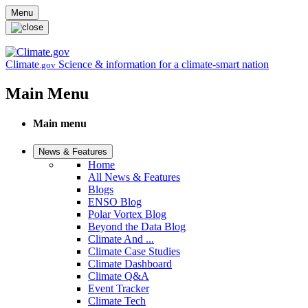
Skip to main content
Menu
Climate
Science & information for a climate-smart nation
.gov
Main Menu
Main menu
News & Features
Home
All News & Features
Blogs
ENSO Blog
Polar Vortex Blog
Beyond the Data Blog
Climate And ...
Climate Case Studies
Climate Dashboard
Climate Q&A
Event Tracker
Climate Tech